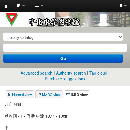
中
化
中
学
图
书
Go
馆
馆
Advanced search
Authority search
Tag cloud
藏
Purchase suggestions
目
Normal view
MARC view
ISBD view
录
江启明编
动物画 - 1 - 香港 中流 1977 - 19cm
平