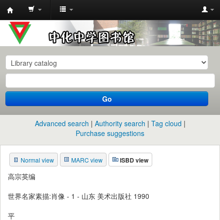
中
化
中
学
图
书
Go
馆
馆
Advanced search
Authority search
Tag cloud
藏
Purchase suggestions
目
Normal view
MARC view
ISBD view
录
高宗英编
世界名家素描:肖像 - 1 - 山东 美术出版社 1990
平